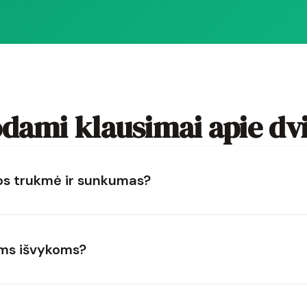
dami klausimai apie dvi
sos trukmė ir sunkumas?
toms išvykoms?