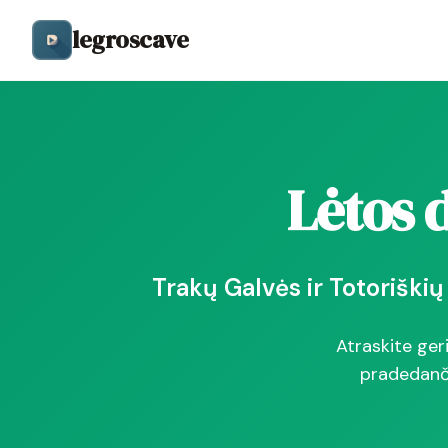
legroscave
Lėtos 
Trakų Galvės ir Totoriškių
Atraskite geri
pradedanči