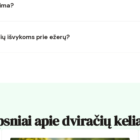
eima?
čių išvykoms prie ežerų?
psniai apie dviračių kel