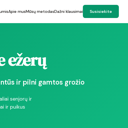
umis
Apie mus
Mūsų metodas
Dažni klausimai
Susisiekite
e ežerų
ntūs ir pilni gamtos grožio
liai senjorų ir
i ir puikus