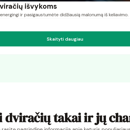
dviračių išvykoms
 energingi ir pasigaustumėte didžiausią malonumą iš keliavimo.
Skaityti daugiau
 dviračių takai ir jų ch
e rasite pagrindinę informaciją apie keturis populiariau