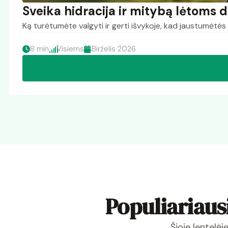
Sveika hidracija ir mitybą lėtoms 
Ką turėtumėte valgyti ir gerti išvykoje, kad jaustumėtės
8 min
Visiems
Birželis 2026
Populiariausi
Šioje lentelėj