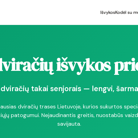
Išvykos
Kodėl su m
dviračių išvykos pri
 dviračių takai senjorais — lengvi, šarma
ausias dviračių trases Lietuvoje, kurios sukurtos specia
ųjų patogumui. Nejaudinantis greitis, nuostabūs vaizda
savijauta.