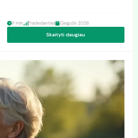
9 min
Pradedantieji
Gegužė 2026
Skaityti daugiau