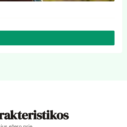
arakteristikos
sius ežero prie