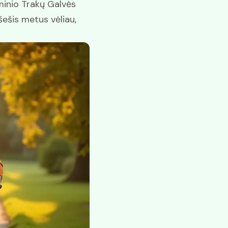
minio Trakų Galvės
šešis metus vėliau,