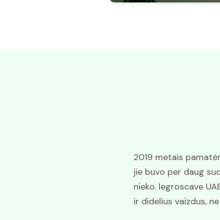
2019 metais pamatėme
jie buvo per daug sud
nieko. legroscave UAB
ir didelius vaizdus, n