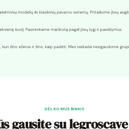
ktrinių modelių iki klasikinių pavaros sistemų. Pritaikome jūsų augšči
iekvieną šuolį. Pasirenkame maršrutą pagal jūsų lygį ir pasiūlymus.
kuri žino ežerus ir žino, kaip padėti. Mes niekada nesigaudome grup
DĖL KO MUS RINKIS
ūs gausite su legroscav