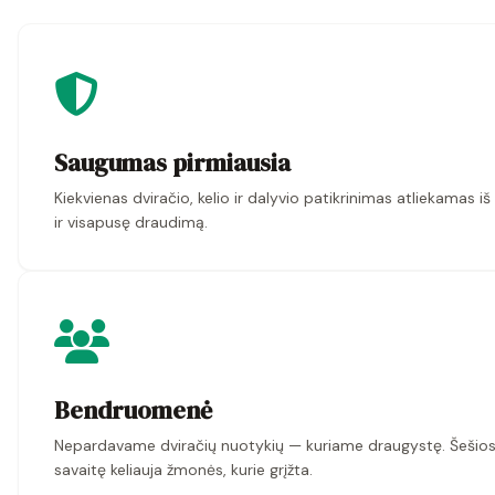
Saugumas pirmiausia
Kiekvienas dviračio, kelio ir dalyvio patikrinimas atliekamas 
ir visapusę draudimą.
Bendruomenė
Nepardavame dviračių nuotykių — kuriame draugystę. Šešiose
savaitę keliauja žmonės, kurie grįžta.