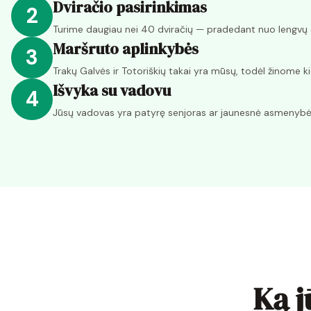
Dviračio pasirinkimas
2
Turime daugiau nei 40 dviračių — pradedant nuo lengvų ele
Maršruto aplinkybės
3
Trakų Galvės ir Totoriškių takai yra mūsų, todėl žinome k
Išvyka su vadovu
4
Jūsų vadovas yra patyrę senjoras ar jaunesnė asmenybė, 
Ką j