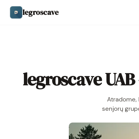
legroscave
legroscave UAB 
Atradome, k
senjorų grupo