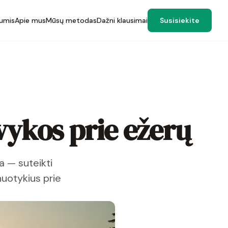
umis
Apie mus
Mūsų metodas
Dažni klausimai
Susisiekite
vykos prie ežerų
a — suteikti
nuotykius prie