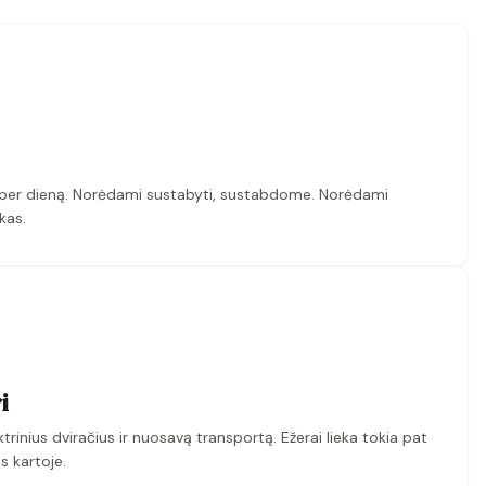
m per dieną. Norėdami sustabyti, sustabdome. Norėdami
ikas.
i
rinius dviračius ir nuosavą transportą. Ežerai lieka tokia pat
s kartoje.