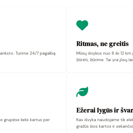
Ritmas, ne greitis
iš anksto. Turime 24/7 pagalbą
Mūsų išvykos nuo 8 iki 12 k
žiūrėti, žiūrime. Tai yra jūsų la
Ežerai lygūs ir švar
 grupėse kelis kartus per
Kas išvyka naudojame tik elekt
gražūs šios kartos ir sekančio