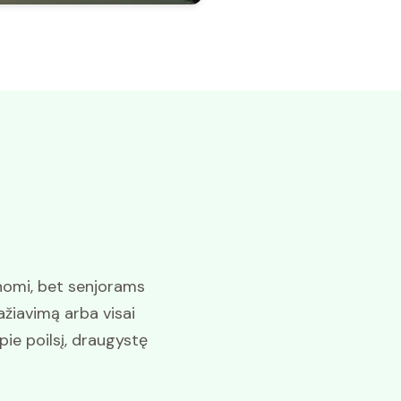
nomi, bet senjorams
ažiavimą arba visai
pie poilsį, draugystę