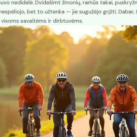
buvo nedidelė. Dvidešimt žmonių, ramūs takai, puskryž
espėliojo, bet to užtenka — jie sugužėjo grįžti. Dabar, 
visoms savaitėms ir dirbtuvėms.