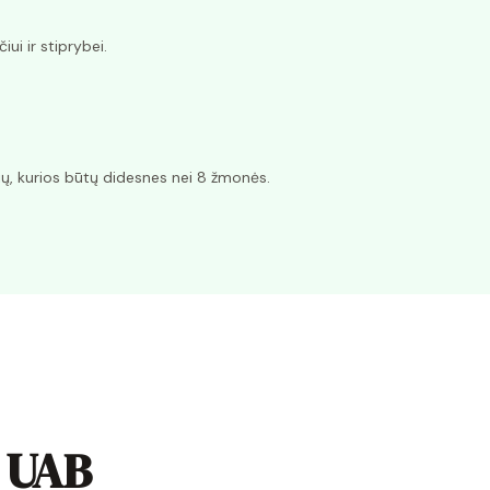
ui ir stiprybei.
ių, kurios būtų didesnes nei 8 žmonės.
e UAB