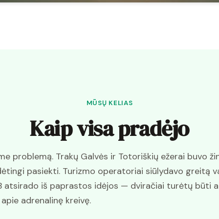
MŪSŲ KELIAS
Kaip visa pradėjo
 problemą. Trakų Galvės ir Totoriškių ežerai buvo ži
ėtingi pasiekti. Turizmo operatoriai siūlydavo greitą v
 atsirado iš paprastos idėjos — dviračiai turėtų būti a
e apie adrenalinę kreivę.