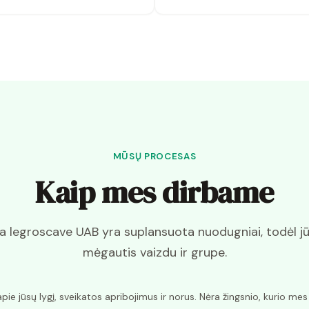
MŪSŲ PROCESAS
Kaip mes dirbame
ka legroscave UAB yra suplansuota nuodugniai, todėl jūs
mėgautis vaizdu ir grupe.
e jūsų lygį, sveikatos apribojimus ir norus. Nėra žingsnio, kurio me