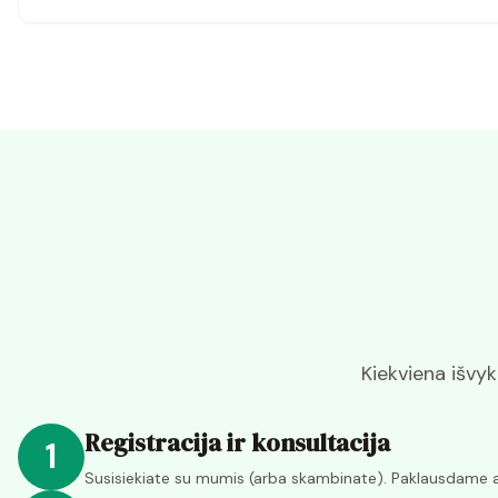
Kiekviena išvy
Registracija ir konsultacija
1
Susisiekiate su mumis (arba skambinate). Paklausdame api