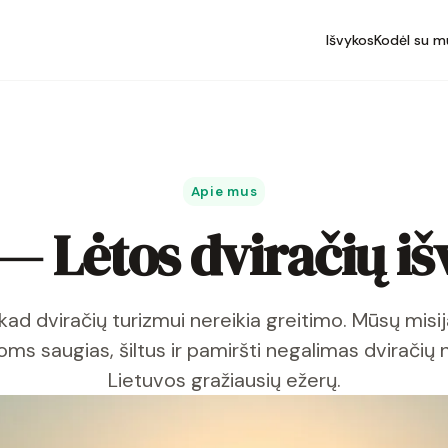
Išvykos
Kodėl su m
Apie mus
— Lėtos dviračių iš
ad dviračių turizmui nereikia greitimo. Mūsų misij
ms saugias, šiltus ir pamiršti negalimas dviračių 
Lietuvos gražiausių ežerų.